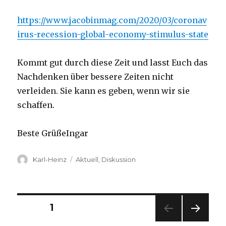
https://www.jacobinmag.com/2020/03/coronav
irus-recession-global-economy-stimulus-state
Kommt gut durch diese Zeit und lasst Euch das
Nachdenken über bessere Zeiten nicht
verleiden. Sie kann es geben, wenn wir sie
schaffen.
Beste GrüßeIngar
Autor
Kategorien
Karl-Heinz
Aktuell
,
Diskussion
Beitragsnavigation
SEITE
1