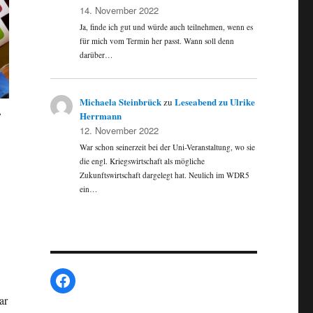
14. November 2022
Ja, finde ich gut und würde auch teilnehmen, wenn es
für mich vom Termin her passt. Wann soll denn
darüber…
Michaela Steinbrück
Leseabend zu Ulrike
zu
r
Herrmann
12. November 2022
War schon seinerzeit bei der Uni-Veranstaltung, wo sie
die engl. Kriegswirtschaft als mögliche
Zukunftswirtschaft dargelegt hat. Neulich im WDR5
ein…
Facebook
ar