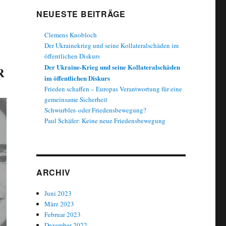
NEUESTE BEITRÄGE
Clemens Knobloch
Der Ukrainekrieg und seine Kollateralschäden im
öffentlichen Diskurs
Der Ukraine-Krieg und seine Kollateralschäden
R
im öffentlichen Diskurs
Frieden schaffen – Europas Verantwortung für eine
gemeinsame Sicherheit
Schwurbler- oder Friedensbewegung?
Paul Schäfer: Keine neue Friedensbewegung
ARCHIV
Juni 2023
März 2023
Februar 2023
Dezember 2022