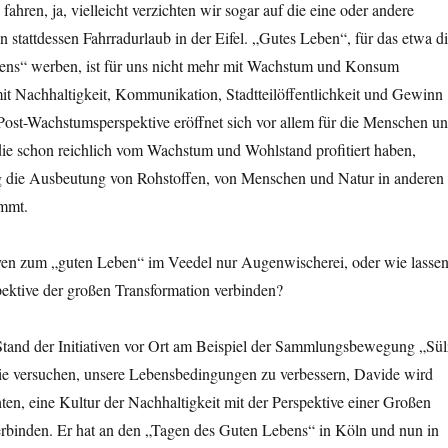
fahren, ja, vielleicht verzichten wir sogar auf die eine oder andere
 stattdessen Fahrradurlaub in der Eifel. „Gutes Leben“, für das etwa d
ens“ werben, ist für uns nicht mehr mit Wachstum und Konsum
it Nachhaltigkeit, Kommunikation, Stadtteilöffentlichkeit und Gewinn
Post-Wachstumsperspektive eröffnet sich vor allem für die Menschen u
die schon reichlich vom Wachstum und Wohlstand profitiert haben,
g die Ausbeutung von Rohstoffen, von Menschen und Natur in anderen
immt.
tiven zum „guten Leben“ im Veedel nur Augenwischerei, oder wie lasse
spektive der großen Transformation verbinden?
Stand der Initiativen vor Ort am Beispiel der Sammlungsbewegung „Sül
 die versuchen, unsere Lebensbedingungen zu verbessern, Davide wird
hten, eine Kultur der Nachhaltigkeit mit der Perspektive einer Großen
erbinden. Er hat an den „Tagen des Guten Lebens“ in Köln und nun in