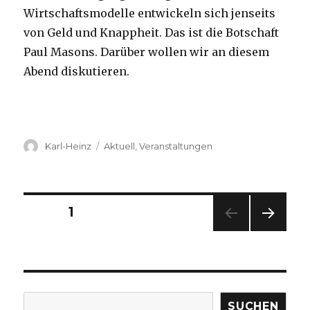
Wirtschaftsmodelle entwickeln sich jenseits
von Geld und Knappheit. Das ist die Botschaft
Paul Masons. Darüber wollen wir an diesem
Abend diskutieren.
Autor
Kategorien
Karl-Heinz
Aktuell
,
Veranstaltungen
Beitragsnavigation
SEITE
1
NÄC
HSTE
SEIT
E
Suchen
SUCHEN